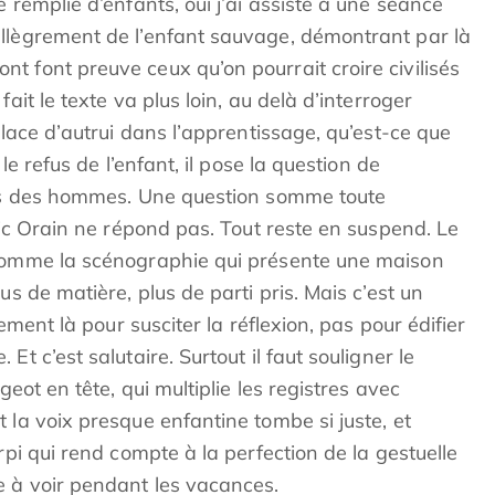
 remplie d’enfants, oui j’ai assisté à une séance
llègrement de l’enfant sauvage, démontrant par là
t font preuve ceux qu’on pourrait croire civilisés
ait le texte va plus loin, au delà d’interroger
place d’autrui dans l’apprentissage, qu’est-ce que
le refus de l’enfant, il pose la question de
nous des hommes. Une question somme toute
dric Orain ne répond pas. Tout reste en suspend. Le
 comme la scénographie qui présente une maison
us de matière, plus de parti pris. Mais c’est un
lement là pour susciter la réflexion, pas pour édifier
t c’est salutaire. Surtout il faut souligner le
geot en tête, qui multiplie les registres avec
 la voix presque enfantine tombe si juste, et
rpi qui rend compte à la perfection de la gestuelle
e à voir pendant les vacances.