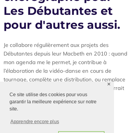
Les Débutantes et
pour d'autres aussi.
Je collabore régulièrement aux projets des
Débutantes depuis leur Macbeth en 2010 : quand
mon agenda me le permet, je contribue à
l’élaboration de la vidéo-danse en cours de
tournage, complète une distribution, ou remplace
✕
au pied levé un interprète défaillant. On pourrait
Ce site utilise des cookies pour vous
dire de moi que je suis le couteau suisse des
garantir la meilleure expérience sur notre
Débutantes. On ne le dit pas.
site.
Apprendre encore plus