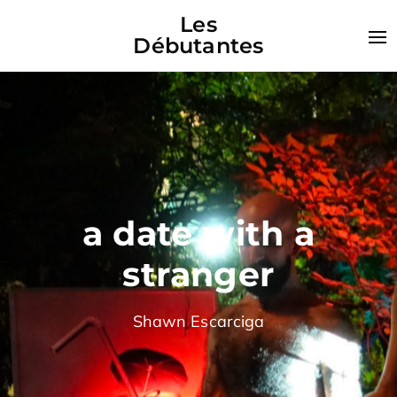
Les
Débutantes
a date with a
stranger
Shawn Escarciga