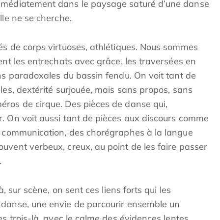
immédiatement dans le paysage saturé d’une danse
lle ne se cherche.
és de corps virtuoses, athlétiques. Nous sommes
ent les entrechats avec grâce, les traversées en
ons paradoxales du bassin fendu. On voit tant de
les, dextérité surjouée, mais sans propos, sans
éros de cirque. Des pièces de danse qui,
. On voit aussi tant de pièces aux discours comme
de communication, des chorégraphes à la langue
uvent verbeux, creux, au point de les faire passer
.
à, sur scène, on sent ces liens forts qui les
 danse, une envie de parcourir ensemble un
es trois-là, avec le calme des évidences lentes,