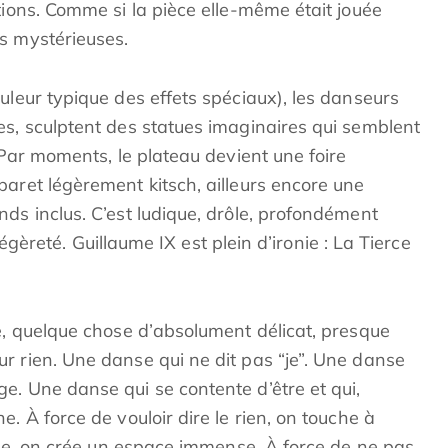
tions. Comme si la pièce elle-même était jouée
s mystérieuses.
uleur typique des effets spéciaux), les danseurs
es, sculptent des statues imaginaires qui semblent
. Par moments, le plateau devient une foire
baret légèrement kitsch, ailleurs encore une
ds inclus. C’est ludique, drôle, profondément
 légèreté. Guillaume IX est plein d’ironie : La Tierce
e, quelque chose d’absolument délicat, presque
r rien. Une danse qui ne dit pas “je”. Une danse
e. Une danse qui se contente d’être et qui,
. À force de vouloir dire le rien, on touche à
vide, on crée un espace immense. À force de ne pas