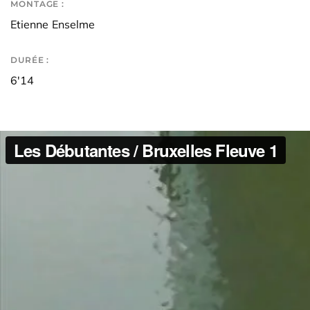
MONTAGE :
Etienne Enselme
DURÉE :
6'14