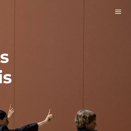
os
is