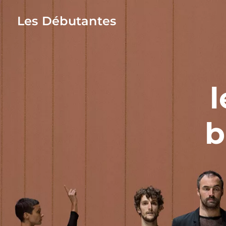
Les Débutantes
l
b